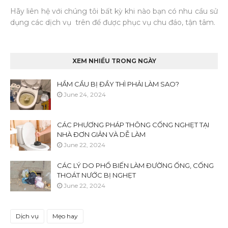
Hãy liên hệ với chúng tôi bất kỳ khi nào bạn có nhu cầu sử
dụng các dịch vụ trên để được phục vụ chu đáo, tận tâm.
XEM NHIỀU TRONG NGÀY
HẦM CẦU BỊ ĐẦY THÌ PHẢI LÀM SAO?
June 24, 2024
CÁC PHƯƠNG PHÁP THÔNG CỐNG NGHẸT TẠI
NHÀ ĐƠN GIẢN VÀ DỄ LÀM
June 22, 2024
CÁC LÝ DO PHỔ BIẾN LÀM ĐƯỜNG ỐNG, CỐNG
THOÁT NƯỚC BỊ NGHẸT
June 22, 2024
Dịch vụ
Mẹo hay