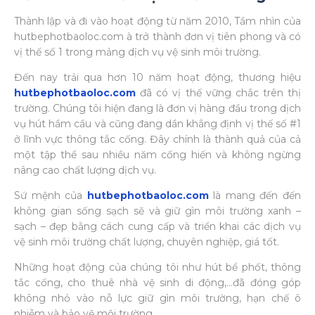
Thành lập và đi vào hoạt động từ năm 2010, Tầm nhìn của
hutbephotbaoloc.com à trở thành đơn vị tiên phong và có
vị thế số 1 trong mảng dịch vụ vệ sinh môi trường.
Đến nay trải qua hơn 10 năm hoạt động, thương hiệu
hutbephotbaoloc.com
đã có vị thế vững chắc trên thị
trường. Chúng tôi hiện đang là đơn vị hàng đầu trong dịch
vụ hút hầm cầu và cũng đang dần khẳng định vị thế số #1
ở lĩnh vực thông tắc cống. Đây chính là thành quả của cả
một tập thể sau nhiều năm cống hiến và không ngừng
nâng cao chất lượng dịch vụ.
Sứ mệnh của
hutbephotbaoloc.com
là mang đến đến
không gian sống sạch sẽ và giữ gìn môi trường xanh –
sạch – đẹp bằng cách cung cấp và triển khai các dịch vụ
vệ sinh môi trường chất lượng, chuyên nghiệp, giá tốt.
Những hoạt động của chúng tôi như hút bể phốt, thông
tắc cống, cho thuê nhà vệ sinh di động,…đã đóng góp
không nhỏ vào nỗ lực giữ gìn môi trường, hạn chế ô
nhiễm và bảo vệ mội trường.